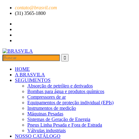
contato@brasvil.com
(31) 3565-1800
HOME
A BRASVILA
SEGUIMENTOS
Absorção de petróleo e derivados
Bombas para água e produtos químicos
Compressores de ar
Equipamentos de proteção individual (EPIs)
Instrumentos de medição
Máquinas Pesadas
Sistemas de Geração de Energia
Pneus Linha Pesada e Fora de Estrada
Válvulas industriais
NOSSO CATÁLOGO