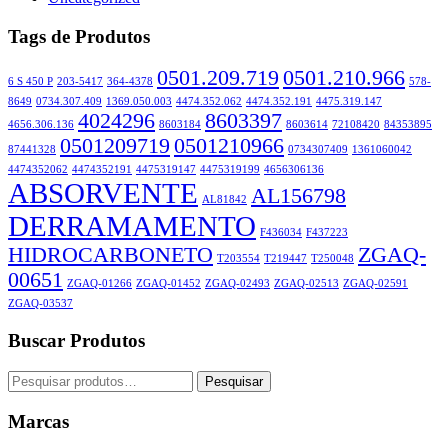
Tags de Produtos
0501.209.719
0501.210.966
6 S 450 P
203-5417
364-4378
578-
8649
0734.307.409
1369.050.003
4474.352.062
4474.352.191
4475.319.147
4024296
8603397
4656.306.136
8603184
8603614
72108420
84353895
0501209719
0501210966
87441328
0734307409
1361060042
4474352062
4474352191
4475319147
4475319199
4656306136
ABSORVENTE
AL156798
AL81842
DERRAMAMENTO
F436034
F437223
HIDROCARBONETO
ZGAQ-
T203554
T219447
T250048
00651
ZGAQ-01266
ZGAQ-01452
ZGAQ-02493
ZGAQ-02513
ZGAQ-02591
ZGAQ-03537
Buscar Produtos
Pesquisar
Pesquisar
por:
Marcas