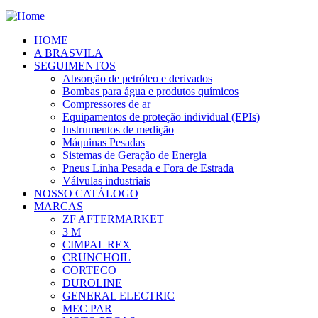
HOME
A BRASVILA
SEGUIMENTOS
Absorção de petróleo e derivados
Bombas para água e produtos químicos
Compressores de ar
Equipamentos de proteção individual (EPIs)
Instrumentos de medição
Máquinas Pesadas
Sistemas de Geração de Energia
Pneus Linha Pesada e Fora de Estrada
Válvulas industriais
NOSSO CATÁLOGO
MARCAS
ZF AFTERMARKET
3 M
CIMPAL REX
CRUNCHOIL
CORTECO
DUROLINE
GENERAL ELECTRIC
MEC PAR