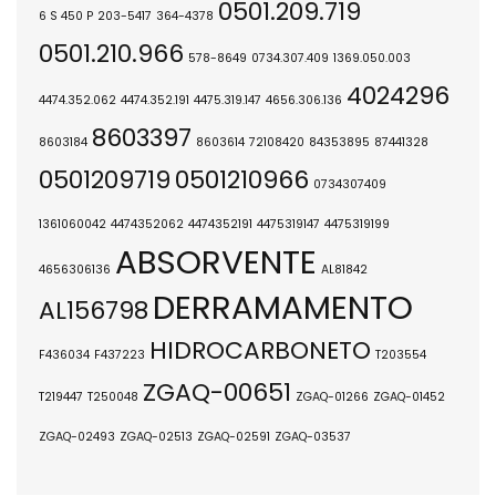
0501.209.719
6 S 450 P
203-5417
364-4378
0501.210.966
578-8649
0734.307.409
1369.050.003
4024296
4474.352.062
4474.352.191
4475.319.147
4656.306.136
8603397
8603184
8603614
72108420
84353895
87441328
0501209719
0501210966
0734307409
1361060042
4474352062
4474352191
4475319147
4475319199
ABSORVENTE
4656306136
AL81842
DERRAMAMENTO
AL156798
HIDROCARBONETO
F436034
F437223
T203554
ZGAQ-00651
T219447
T250048
ZGAQ-01266
ZGAQ-01452
ZGAQ-02493
ZGAQ-02513
ZGAQ-02591
ZGAQ-03537