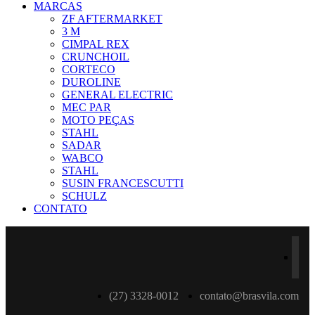
MARCAS
ZF AFTERMARKET
3 M
CIMPAL REX
CRUNCHOIL
CORTECO
DUROLINE
GENERAL ELECTRIC
MEC PAR
MOTO PEÇAS
STAHL
SADAR
WABCO
STAHL
SUSIN FRANCESCUTTI
SCHULZ
CONTATO
(27) 3328-0012
contato@brasvila.com