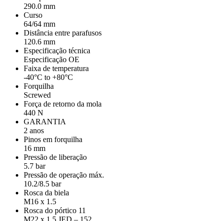
290.0 mm
Curso
64/64 mm
Distância entre parafusos
120.6 mm
Especificação técnica
Especificação OE
Faixa de temperatura
-40°C to +80°C
Forquilha
Screwed
Força de retorno da mola
440 N
GARANTIA
2 anos
Pinos em forquilha
16 mm
Pressão de liberação
5.7 bar
Pressão de operação máx.
10.2/8.5 bar
Rosca da biela
M16 x 1.5
Rosca do pórtico 11
M22 x 1.5 JED – 152