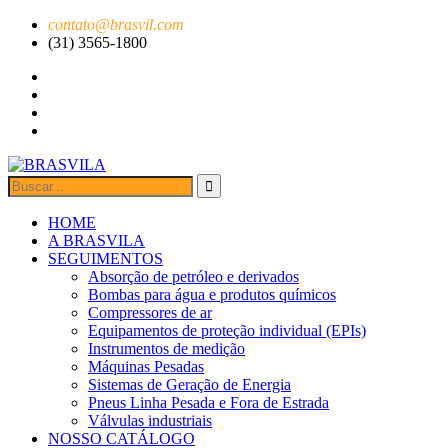
contato@brasvil.com
(31) 3565-1800
HOME
A BRASVILA
SEGUIMENTOS
Absorção de petróleo e derivados
Bombas para água e produtos químicos
Compressores de ar
Equipamentos de proteção individual (EPIs)
Instrumentos de medição
Máquinas Pesadas
Sistemas de Geração de Energia
Pneus Linha Pesada e Fora de Estrada
Válvulas industriais
NOSSO CATÁLOGO