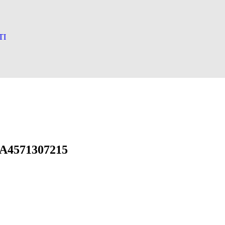
TI
4571307215