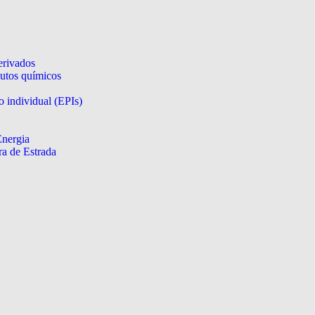
erivados
utos químicos
 individual (EPIs)
Energia
a de Estrada