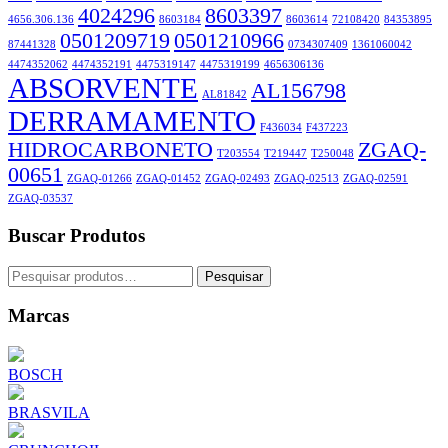
4024296
8603397
4656.306.136
8603184
8603614
72108420
84353895
0501209719
0501210966
87441328
0734307409
1361060042
4474352062
4474352191
4475319147
4475319199
4656306136
ABSORVENTE
AL156798
AL81842
DERRAMAMENTO
F436034
F437223
HIDROCARBONETO
ZGAQ-
T203554
T219447
T250048
00651
ZGAQ-01266
ZGAQ-01452
ZGAQ-02493
ZGAQ-02513
ZGAQ-02591
ZGAQ-03537
Buscar Produtos
Pesquisar
Pesquisar
por:
Marcas
BOSCH
BRASVILA