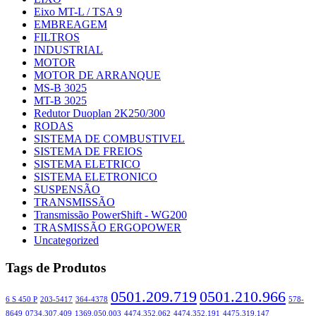
Eixo MT-L / TSA 9
EMBREAGEM
FILTROS
INDUSTRIAL
MOTOR
MOTOR DE ARRANQUE
MS-B 3025
MT-B 3025
Redutor Duoplan 2K250/300
RODAS
SISTEMA DE COMBUSTIVEL
SISTEMA DE FREIOS
SISTEMA ELETRICO
SISTEMA ELETRONICO
SUSPENSÃO
TRANSMISSÃO
Transmissão PowerShift - WG200
TRASMISSÃO ERGOPOWER
Uncategorized
Tags de Produtos
0501.209.719
0501.210.966
6 S 450 P
203-5417
364-4378
578-
8649
0734.307.409
1369.050.003
4474.352.062
4474.352.191
4475.319.147