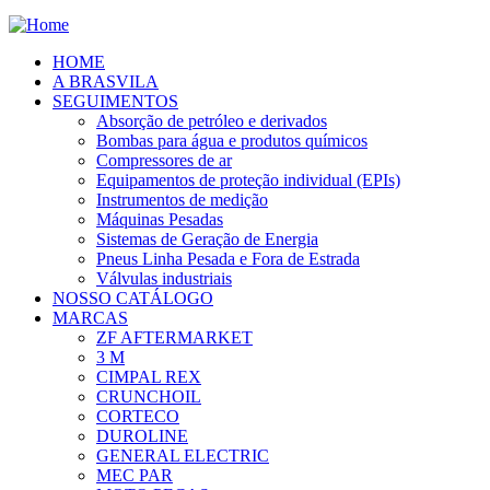
HOME
A BRASVILA
SEGUIMENTOS
Absorção de petróleo e derivados
Bombas para água e produtos químicos
Compressores de ar
Equipamentos de proteção individual (EPIs)
Instrumentos de medição
Máquinas Pesadas
Sistemas de Geração de Energia
Pneus Linha Pesada e Fora de Estrada
Válvulas industriais
NOSSO CATÁLOGO
MARCAS
ZF AFTERMARKET
3 M
CIMPAL REX
CRUNCHOIL
CORTECO
DUROLINE
GENERAL ELECTRIC
MEC PAR