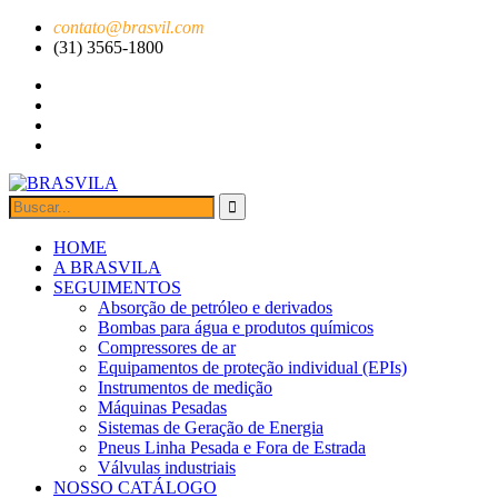
contato@brasvil.com
(31) 3565-1800
HOME
A BRASVILA
SEGUIMENTOS
Absorção de petróleo e derivados
Bombas para água e produtos químicos
Compressores de ar
Equipamentos de proteção individual (EPIs)
Instrumentos de medição
Máquinas Pesadas
Sistemas de Geração de Energia
Pneus Linha Pesada e Fora de Estrada
Válvulas industriais
NOSSO CATÁLOGO