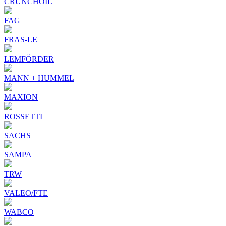
CRUNCHOIL
FAG
FRAS-LE
LEMFÖRDER
MANN + HUMMEL
MAXION
ROSSETTI
SACHS
SAMPA
TRW
VALEO/FTE
WABCO