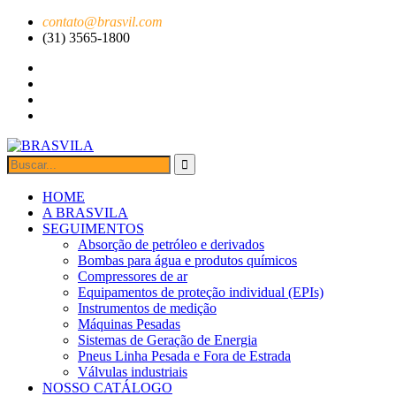
contato@brasvil.com
(31) 3565-1800
HOME
A BRASVILA
SEGUIMENTOS
Absorção de petróleo e derivados
Bombas para água e produtos químicos
Compressores de ar
Equipamentos de proteção individual (EPIs)
Instrumentos de medição
Máquinas Pesadas
Sistemas de Geração de Energia
Pneus Linha Pesada e Fora de Estrada
Válvulas industriais
NOSSO CATÁLOGO