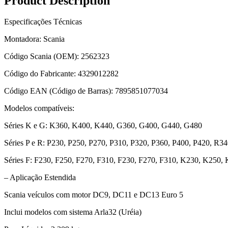
Product Description
Especificações Técnicas
Montadora: Scania
Código Scania (OEM): 2562323
Código do Fabricante: 4329012282
Código EAN (Código de Barras): 7895851077034
Modelos compatíveis:
Séries K e G: K360, K400, K440, G360, G400, G440, G480
Séries P e R: P230, P250, P270, P310, P320, P360, P400, P420, R
Séries F: F230, F250, F270, F310, F230, F270, F310, K230, K250,
– Aplicação Estendida
Scania veículos com motor DC9, DC11 e DC13 Euro 5
Inclui modelos com sistema Arla32 (Uréia)