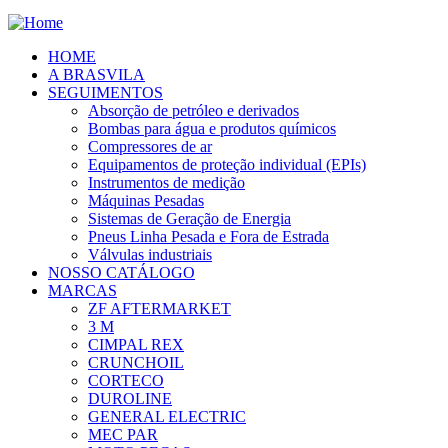
HOME
A BRASVILA
SEGUIMENTOS
Absorção de petróleo e derivados
Bombas para água e produtos químicos
Compressores de ar
Equipamentos de proteção individual (EPIs)
Instrumentos de medição
Máquinas Pesadas
Sistemas de Geração de Energia
Pneus Linha Pesada e Fora de Estrada
Válvulas industriais
NOSSO CATÁLOGO
MARCAS
ZF AFTERMARKET
3 M
CIMPAL REX
CRUNCHOIL
CORTECO
DUROLINE
GENERAL ELECTRIC
MEC PAR