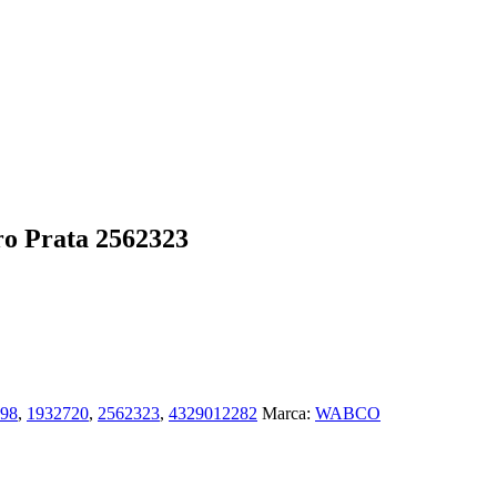
ro Prata 2562323
98
,
1932720
,
2562323
,
4329012282
Marca:
WABCO