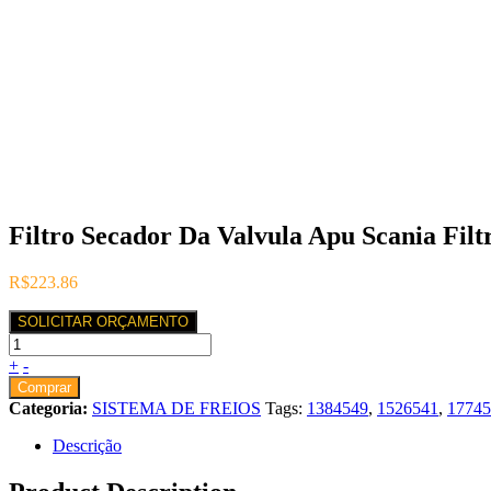
Filtro Secador Da Valvula Apu Scania Filt
R$
223.86
SOLICITAR ORÇAMENTO
+
-
Comprar
Categoria:
SISTEMA DE FREIOS
Tags:
1384549
,
1526541
,
17745
Descrição