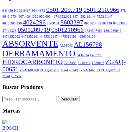
0501.209.719
0501.210.966
6 S 450 P
203-5417
364-4378
578-
8649
0734.307.409
1369.050.003
4474.352.062
4474.352.191
4475.319.147
4024296
8603397
4656.306.136
8603184
8603614
72108420
84353895
0501209719
0501210966
87441328
0734307409
1361060042
4474352062
4474352191
4475319147
4475319199
4656306136
ABSORVENTE
AL156798
AL81842
DERRAMAMENTO
F436034
F437223
HIDROCARBONETO
ZGAQ-
T203554
T219447
T250048
00651
ZGAQ-01266
ZGAQ-01452
ZGAQ-02493
ZGAQ-02513
ZGAQ-02591
ZGAQ-03537
Buscar Produtos
Pesquisar
Pesquisar
por:
Marcas
BOSCH