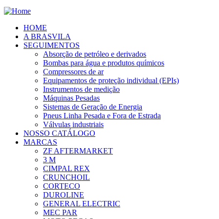
HOME
A BRASVILA
SEGUIMENTOS
Absorção de petróleo e derivados
Bombas para água e produtos químicos
Compressores de ar
Equipamentos de proteção individual (EPIs)
Instrumentos de medição
Máquinas Pesadas
Sistemas de Geração de Energia
Pneus Linha Pesada e Fora de Estrada
Válvulas industriais
NOSSO CATÁLOGO
MARCAS
ZF AFTERMARKET
3 M
CIMPAL REX
CRUNCHOIL
CORTECO
DUROLINE
GENERAL ELECTRIC
MEC PAR