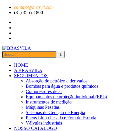
contato@brasvil.com
(31) 3565-1800
HOME
A BRASVILA
SEGUIMENTOS
Absorção de petróleo e derivados
Bombas para água e produtos químicos
Compressores de ar
Equipamentos de proteção individual (EPIs)
Instrumentos de medição
Máquinas Pesadas
Sistemas de Geração de Energia
Pneus Linha Pesada e Fora de Estrada
Válvulas industriais
NOSSO CATÁLOGO