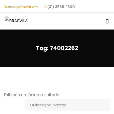
(31) 3565-1800
contato@brasvil.com
Tag:
74002262
Exibindo um único resultado