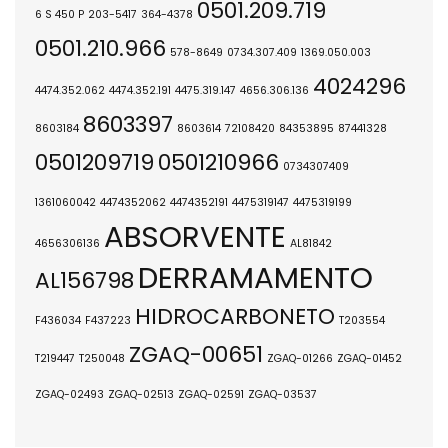
0501.209.719
6 S 450 P
203-5417
364-4378
0501.210.966
578-8649
0734.307.409
1369.050.003
4024296
4474.352.062
4474.352.191
4475.319.147
4656.306.136
8603397
8603184
8603614
72108420
84353895
87441328
0501209719
0501210966
0734307409
1361060042
4474352062
4474352191
4475319147
4475319199
ABSORVENTE
4656306136
AL81842
DERRAMAMENTO
AL156798
HIDROCARBONETO
F436034
F437223
T203554
ZGAQ-00651
T219447
T250048
ZGAQ-01266
ZGAQ-01452
ZGAQ-02493
ZGAQ-02513
ZGAQ-02591
ZGAQ-03537