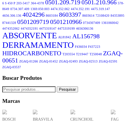
0501.209.719
0501.210.966
6 S 450 P
203-5417
364-4378
578-
8649
0734.307.409
1369.050.003
4474.352.062
4474.352.191
4475.319.147
4024296
8603397
4656.306.136
8603184
8603614
72108420
84353895
0501209719
0501210966
87441328
0734307409
1361060042
4474352062
4474352191
4475319147
4475319199
4656306136
ABSORVENTE
AL156798
AL81842
DERRAMAMENTO
F436034
F437223
HIDROCARBONETO
ZGAQ-
T203554
T219447
T250048
00651
ZGAQ-01266
ZGAQ-01452
ZGAQ-02493
ZGAQ-02513
ZGAQ-02591
ZGAQ-03537
Buscar Produtos
Pesquisar
Marcas
BOSCH
BRASVILA
CRUNCHOIL
FAG