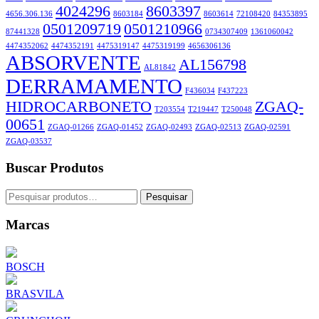
4024296
8603397
4656.306.136
8603184
8603614
72108420
84353895
0501209719
0501210966
87441328
0734307409
1361060042
4474352062
4474352191
4475319147
4475319199
4656306136
ABSORVENTE
AL156798
AL81842
DERRAMAMENTO
F436034
F437223
HIDROCARBONETO
ZGAQ-
T203554
T219447
T250048
00651
ZGAQ-01266
ZGAQ-01452
ZGAQ-02493
ZGAQ-02513
ZGAQ-02591
ZGAQ-03537
Buscar Produtos
Pesquisar
Pesquisar
por:
Marcas
BOSCH
BRASVILA