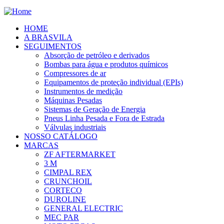
HOME
A BRASVILA
SEGUIMENTOS
Absorção de petróleo e derivados
Bombas para água e produtos químicos
Compressores de ar
Equipamentos de proteção individual (EPIs)
Instrumentos de medição
Máquinas Pesadas
Sistemas de Geração de Energia
Pneus Linha Pesada e Fora de Estrada
Válvulas industriais
NOSSO CATÁLOGO
MARCAS
ZF AFTERMARKET
3 M
CIMPAL REX
CRUNCHOIL
CORTECO
DUROLINE
GENERAL ELECTRIC
MEC PAR