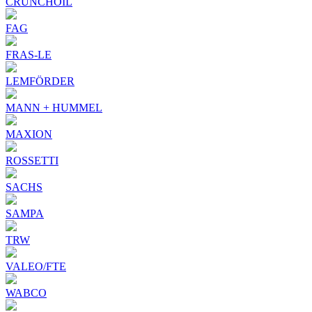
CRUNCHOIL
FAG
FRAS-LE
LEMFÖRDER
MANN + HUMMEL
MAXION
ROSSETTI
SACHS
SAMPA
TRW
VALEO/FTE
WABCO