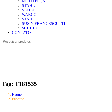
MOTO PEÇAS
STAHL
SADAR
WABCO
STAHL
SUSIN FRANCESCUTTI
SCHULZ
CONTATO
Tag:
T181535
Home
Produto