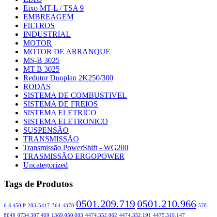
Eixo MT-L / TSA 9
EMBREAGEM
FILTROS
INDUSTRIAL
MOTOR
MOTOR DE ARRANQUE
MS-B 3025
MT-B 3025
Redutor Duoplan 2K250/300
RODAS
SISTEMA DE COMBUSTIVEL
SISTEMA DE FREIOS
SISTEMA ELETRICO
SISTEMA ELETRONICO
SUSPENSÃO
TRANSMISSÃO
Transmissão PowerShift - WG200
TRASMISSÃO ERGOPOWER
Uncategorized
Tags de Produtos
0501.209.719
0501.210.966
6 S 450 P
203-5417
364-4378
578-
8649
0734.307.409
1369.050.003
4474.352.062
4474.352.191
4475.319.147