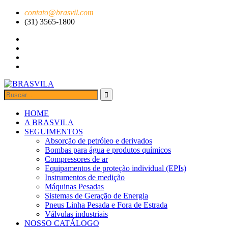
contato@brasvil.com
(31) 3565-1800
HOME
A BRASVILA
SEGUIMENTOS
Absorção de petróleo e derivados
Bombas para água e produtos químicos
Compressores de ar
Equipamentos de proteção individual (EPIs)
Instrumentos de medição
Máquinas Pesadas
Sistemas de Geração de Energia
Pneus Linha Pesada e Fora de Estrada
Válvulas industriais
NOSSO CATÁLOGO