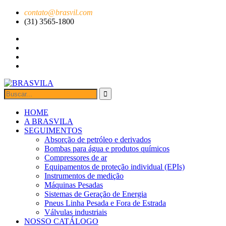
contato@brasvil.com
(31) 3565-1800
HOME
A BRASVILA
SEGUIMENTOS
Absorção de petróleo e derivados
Bombas para água e produtos químicos
Compressores de ar
Equipamentos de proteção individual (EPIs)
Instrumentos de medição
Máquinas Pesadas
Sistemas de Geração de Energia
Pneus Linha Pesada e Fora de Estrada
Válvulas industriais
NOSSO CATÁLOGO