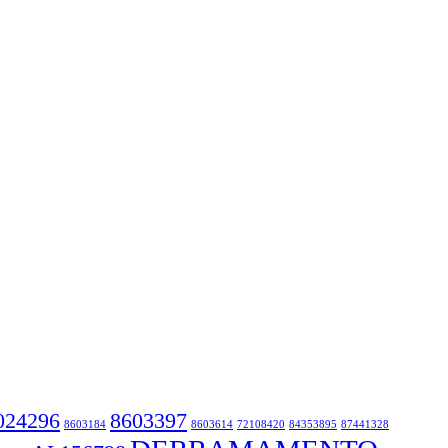
024296
8603397
8603184
8603614
72108420
84353895
87441328