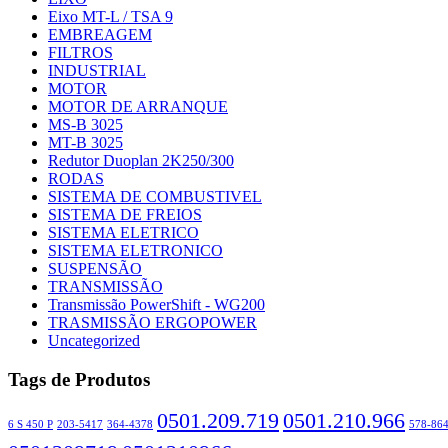
Eixo MT-L / TSA 9
EMBREAGEM
FILTROS
INDUSTRIAL
MOTOR
MOTOR DE ARRANQUE
MS-B 3025
MT-B 3025
Redutor Duoplan 2K250/300
RODAS
SISTEMA DE COMBUSTIVEL
SISTEMA DE FREIOS
SISTEMA ELETRICO
SISTEMA ELETRONICO
SUSPENSÃO
TRANSMISSÃO
Transmissão PowerShift - WG200
TRASMISSÃO ERGOPOWER
Uncategorized
Tags de Produtos
0501.209.719
0501.210.966
6 S 450 P
203-5417
364-4378
578-86