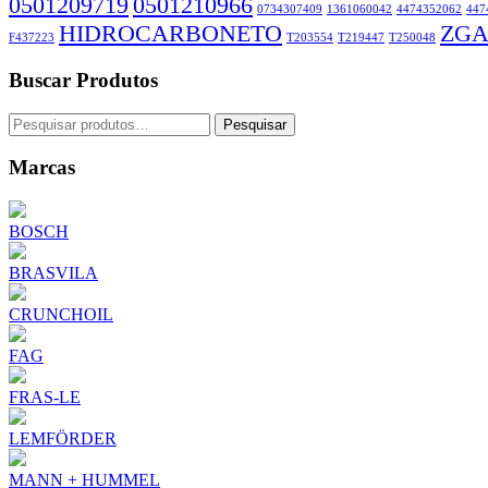
0501209719
0501210966
0734307409
1361060042
4474352062
447
HIDROCARBONETO
ZGA
F437223
T203554
T219447
T250048
Buscar Produtos
Pesquisar
Pesquisar
por:
Marcas
BOSCH
BRASVILA
CRUNCHOIL
FAG
FRAS-LE
LEMFÖRDER
MANN + HUMMEL