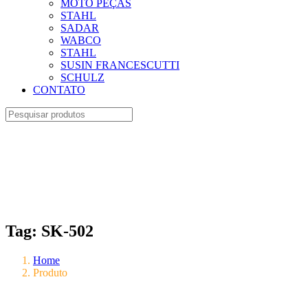
MOTO PEÇAS
STAHL
SADAR
WABCO
STAHL
SUSIN FRANCESCUTTI
SCHULZ
CONTATO
Tag:
SK-502
Home
Produto