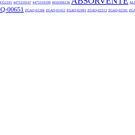
ABSORVENTE
4352191
4475319147
4475319199
4656306136
AL
Q-00651
ZGAQ-01266
ZGAQ-01452
ZGAQ-02493
ZGAQ-02513
ZGAQ-02591
ZGA