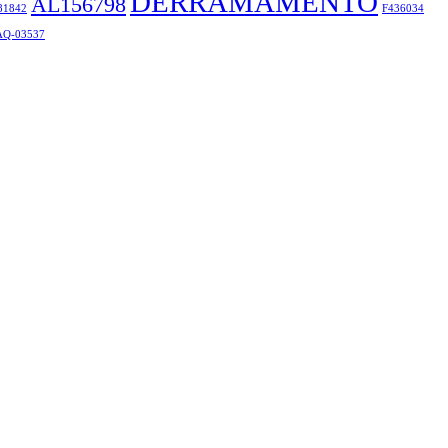
DERRAMAMENTO
AL156798
81842
F436034
Q-03537