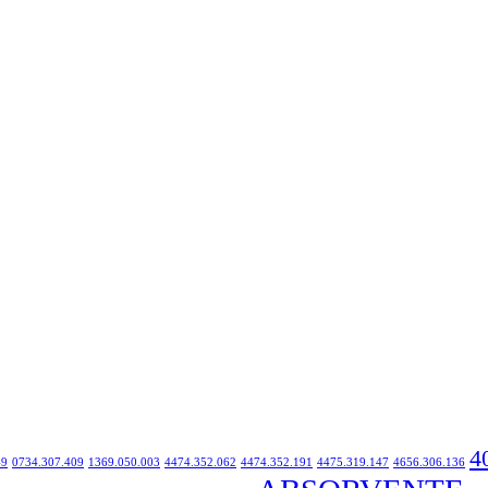
4
49
0734.307.409
1369.050.003
4474.352.062
4474.352.191
4475.319.147
4656.306.136