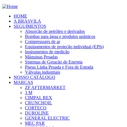
HOME
A BRASVILA
SEGUIMENTOS
Absorção de petróleo e derivados
Bombas para água e produtos químicos
Compressores de ar
Equipamentos de proteção individual (EPIs)
Instrumentos de medição
Máquinas Pesadas
Sistemas de Geração de Energia
Pneus Linha Pesada e Fora de Estrada
Válvulas industriais
NOSSO CATÁLOGO
MARCAS
ZF AFTERMARKET
3 M
CIMPAL REX
CRUNCHOIL
CORTECO
DUROLINE
GENERAL ELECTRIC
MEC PAR