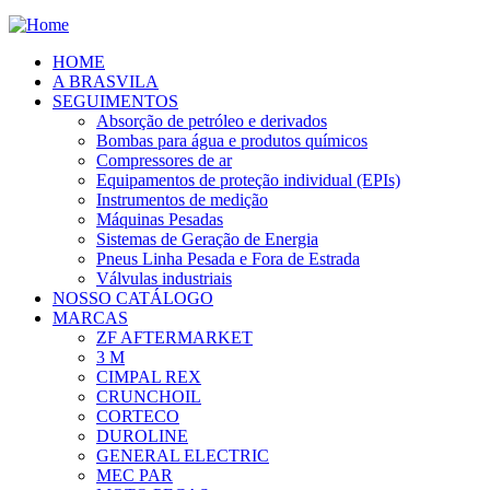
HOME
A BRASVILA
SEGUIMENTOS
Absorção de petróleo e derivados
Bombas para água e produtos químicos
Compressores de ar
Equipamentos de proteção individual (EPIs)
Instrumentos de medição
Máquinas Pesadas
Sistemas de Geração de Energia
Pneus Linha Pesada e Fora de Estrada
Válvulas industriais
NOSSO CATÁLOGO
MARCAS
ZF AFTERMARKET
3 M
CIMPAL REX
CRUNCHOIL
CORTECO
DUROLINE
GENERAL ELECTRIC
MEC PAR