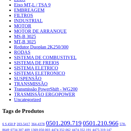
Eixo MT-L / TSA 9
EMBREAGEM
FILTROS
INDUSTRIAL
MOTOR
MOTOR DE ARRANQUE
MS-B 3025
MT-B 3025
Redutor Duoplan 2K250/300
RODAS
SISTEMA DE COMBUSTIVEL
SISTEMA DE FREIOS
SISTEMA ELETRICO
SISTEMA ELETRONICO
SUSPENSÃO
TRANSMISSÃO
Transmissão PowerShift - WG200
TRASMISSÃO ERGOPOWER
Uncategorized
Tags de Produtos
0501.209.719
0501.210.966
6 S 450 P
203-5417
364-4378
578-
8649
0734.307.409
1369.050.003
4474.352.062
4474.352.191
4475.319.147