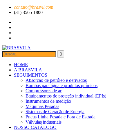
contato@brasvil.com
(31) 3565-1800
HOME
A BRASVILA
SEGUIMENTOS
Absorção de petróleo e derivados
Bombas para água e produtos químicos
Compressores de ar
Equipamentos de proteção individual (EPIs)
Instrumentos de medição
Máquinas Pesadas
Sistemas de Geração de Energia
Pneus Linha Pesada e Fora de Estrada
Válvulas industriais
NOSSO CATÁLOGO