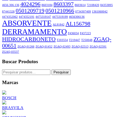
4024296
8603397
4656.306.136
8603184
8603614
72108420
84353895
0501209719
0501210966
87441328
0734307409
1361060042
4474352062
4474352191
4475319147
4475319199
4656306136
ABSORVENTE
AL156798
AL81842
DERRAMAMENTO
F436034
F437223
HIDROCARBONETO
ZGAQ-
T203554
T219447
T250048
00651
ZGAQ-01266
ZGAQ-01452
ZGAQ-02493
ZGAQ-02513
ZGAQ-02591
ZGAQ-03537
Buscar Produtos
Pesquisar
Pesquisar
por:
Marcas
BOSCH
BRASVILA