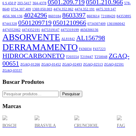
0501.209.719
0501.210.966
6 S 450 P
203-5417
364-4378
578-
8649
0734.307.409
1369.050.003
4474.352.062
4474.352.191
4475.319.147
4024296
8603397
4656.306.136
8603184
8603614
72108420
84353895
0501209719
0501210966
87441328
0734307409
1361060042
4474352062
4474352191
4475319147
4475319199
4656306136
ABSORVENTE
AL156798
AL81842
DERRAMAMENTO
F436034
F437223
HIDROCARBONETO
ZGAQ-
T203554
T219447
T250048
00651
ZGAQ-01266
ZGAQ-01452
ZGAQ-02493
ZGAQ-02513
ZGAQ-02591
ZGAQ-03537
Buscar Produtos
Pesquisar
Marcas
BOSCH
BRASVILA
CRUNCHOIL
FAG