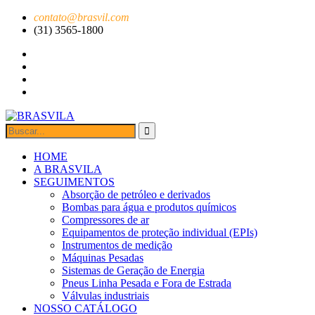
contato@brasvil.com
(31) 3565-1800
HOME
A BRASVILA
SEGUIMENTOS
Absorção de petróleo e derivados
Bombas para água e produtos químicos
Compressores de ar
Equipamentos de proteção individual (EPIs)
Instrumentos de medição
Máquinas Pesadas
Sistemas de Geração de Energia
Pneus Linha Pesada e Fora de Estrada
Válvulas industriais
NOSSO CATÁLOGO