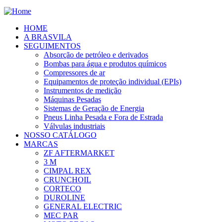
HOME
A BRASVILA
SEGUIMENTOS
Absorção de petróleo e derivados
Bombas para água e produtos químicos
Compressores de ar
Equipamentos de proteção individual (EPIs)
Instrumentos de medição
Máquinas Pesadas
Sistemas de Geração de Energia
Pneus Linha Pesada e Fora de Estrada
Válvulas industriais
NOSSO CATÁLOGO
MARCAS
ZF AFTERMARKET
3 M
CIMPAL REX
CRUNCHOIL
CORTECO
DUROLINE
GENERAL ELECTRIC
MEC PAR