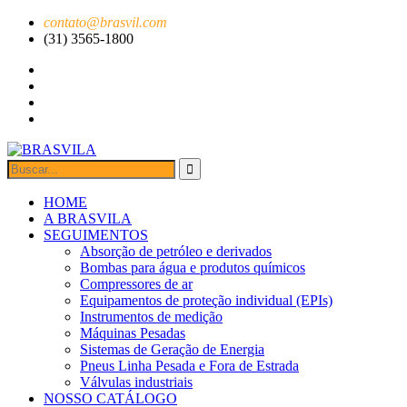
contato@brasvil.com
(31) 3565-1800
HOME
A BRASVILA
SEGUIMENTOS
Absorção de petróleo e derivados
Bombas para água e produtos químicos
Compressores de ar
Equipamentos de proteção individual (EPIs)
Instrumentos de medição
Máquinas Pesadas
Sistemas de Geração de Energia
Pneus Linha Pesada e Fora de Estrada
Válvulas industriais
NOSSO CATÁLOGO