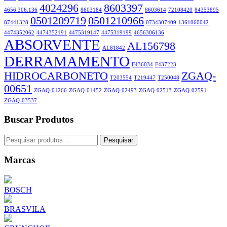
4024296
8603397
4656.306.136
8603184
8603614
72108420
84353895
0501209719
0501210966
87441328
0734307409
1361060042
4474352062
4474352191
4475319147
4475319199
4656306136
ABSORVENTE
AL156798
AL81842
DERRAMAMENTO
F436034
F437223
HIDROCARBONETO
ZGAQ-
T203554
T219447
T250048
00651
ZGAQ-01266
ZGAQ-01452
ZGAQ-02493
ZGAQ-02513
ZGAQ-02591
ZGAQ-03537
Buscar Produtos
Pesquisar
Pesquisar
por:
Marcas
BOSCH
BRASVILA