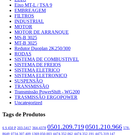
Eixo MT-L / TSA 9
EMBREAGEM
FILTROS
INDUSTRIAL
MOTOR
MOTOR DE ARRANQUE
MS-B 3025
MT-B 3025
Redutor Duoplan 2K250/300
RODAS
SISTEMA DE COMBUSTIVEL
SISTEMA DE FREIOS
SISTEMA ELETRICO
SISTEMA ELETRONICO
SUSPENSÃO
TRANSMISSÃO
Transmissão PowerShift - WG200
TRASMISSÃO ERGOPOWER
Uncategorized
Tags de Produtos
0501.209.719
0501.210.966
6 S 450 P
203-5417
364-4378
578-
8649
0734.307.409
1369.050.003
4474.352.062
4474.352.191
4475.319.147