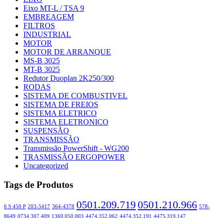
Eixo MT-L / TSA 9
EMBREAGEM
FILTROS
INDUSTRIAL
MOTOR
MOTOR DE ARRANQUE
MS-B 3025
MT-B 3025
Redutor Duoplan 2K250/300
RODAS
SISTEMA DE COMBUSTIVEL
SISTEMA DE FREIOS
SISTEMA ELETRICO
SISTEMA ELETRONICO
SUSPENSÃO
TRANSMISSÃO
Transmissão PowerShift - WG200
TRASMISSÃO ERGOPOWER
Uncategorized
Tags de Produtos
0501.209.719
0501.210.966
6 S 450 P
203-5417
364-4378
578-
8649
0734.307.409
1369.050.003
4474.352.062
4474.352.191
4475.319.147