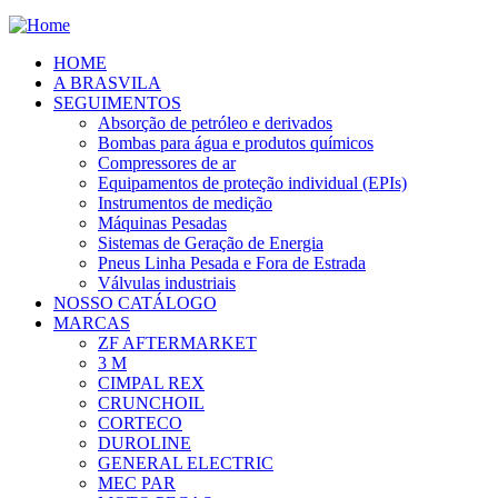
HOME
A BRASVILA
SEGUIMENTOS
Absorção de petróleo e derivados
Bombas para água e produtos químicos
Compressores de ar
Equipamentos de proteção individual (EPIs)
Instrumentos de medição
Máquinas Pesadas
Sistemas de Geração de Energia
Pneus Linha Pesada e Fora de Estrada
Válvulas industriais
NOSSO CATÁLOGO
MARCAS
ZF AFTERMARKET
3 M
CIMPAL REX
CRUNCHOIL
CORTECO
DUROLINE
GENERAL ELECTRIC
MEC PAR