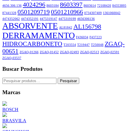
4024296
8603397
4656.306.136
8603184
8603614
72108420
84353895
0501209719
0501210966
87441328
0734307409
1361060042
4474352062
4474352191
4475319147
4475319199
4656306136
ABSORVENTE
AL156798
AL81842
DERRAMAMENTO
F436034
F437223
HIDROCARBONETO
ZGAQ-
T203554
T219447
T250048
00651
ZGAQ-01266
ZGAQ-01452
ZGAQ-02493
ZGAQ-02513
ZGAQ-02591
ZGAQ-03537
Buscar Produtos
Pesquisar
Pesquisar
por:
Marcas
BOSCH
BRASVILA