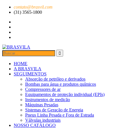
contato@brasvil.com
(31) 3565-1800
HOME
A BRASVILA
SEGUIMENTOS
Absorção de petróleo e derivados
Bombas para água e produtos químicos
Compressores de ar
Equipamentos de proteção individual (EPIs)
Instrumentos de medição
Máquinas Pesadas
Sistemas de Geração de Energia
Pneus Linha Pesada e Fora de Estrada
Válvulas industriais
NOSSO CATÁLOGO