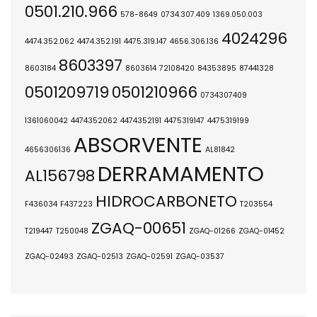
0501.210.966
578-8649
0734.307.409
1369.050.003
4024296
4474.352.062
4474.352.191
4475.319.147
4656.306.136
8603397
8603184
8603614
72108420
84353895
87441328
0501209719
0501210966
0734307409
1361060042
4474352062
4474352191
4475319147
4475319199
ABSORVENTE
4656306136
AL81842
DERRAMAMENTO
AL156798
HIDROCARBONETO
F436034
F437223
T203554
ZGAQ-00651
T219447
T250048
ZGAQ-01266
ZGAQ-01452
ZGAQ-02493
ZGAQ-02513
ZGAQ-02591
ZGAQ-03537