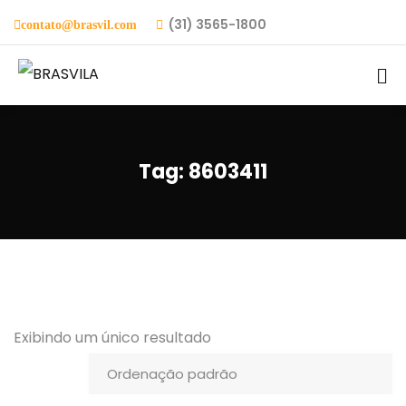
(31) 3565-1800
contato@brasvil.com
Tag:
8603411
Exibindo um único resultado