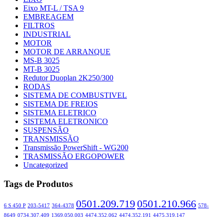
Eixo MT-L / TSA 9
EMBREAGEM
FILTROS
INDUSTRIAL
MOTOR
MOTOR DE ARRANQUE
MS-B 3025
MT-B 3025
Redutor Duoplan 2K250/300
RODAS
SISTEMA DE COMBUSTIVEL
SISTEMA DE FREIOS
SISTEMA ELETRICO
SISTEMA ELETRONICO
SUSPENSÃO
TRANSMISSÃO
Transmissão PowerShift - WG200
TRASMISSÃO ERGOPOWER
Uncategorized
Tags de Produtos
0501.209.719
0501.210.966
6 S 450 P
203-5417
364-4378
578-
8649
0734.307.409
1369.050.003
4474.352.062
4474.352.191
4475.319.147