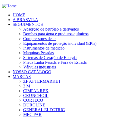
HOME
A BRASVILA
SEGUIMENTOS
Absorção de petróleo e derivados
Bombas para água e produtos químicos
Compressores de ar
Equipamentos de proteção individual (EPIs)
Instrumentos de medição
Máquinas Pesadas
Sistemas de Geração de Energia
Pneus Linha Pesada e Fora de Estrada
Válvulas industriais
NOSSO CATÁLOGO
MARCAS
ZF AFTERMARKET
3 M
CIMPAL REX
CRUNCHOIL
CORTECO
DUROLINE
GENERAL ELECTRIC
MEC PAR