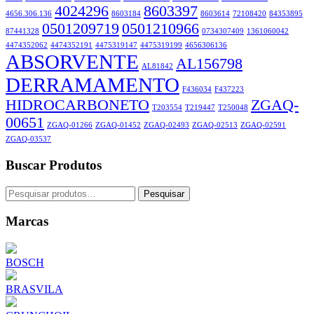
4024296
8603397
4656.306.136
8603184
8603614
72108420
84353895
0501209719
0501210966
87441328
0734307409
1361060042
4474352062
4474352191
4475319147
4475319199
4656306136
ABSORVENTE
AL156798
AL81842
DERRAMAMENTO
F436034
F437223
HIDROCARBONETO
ZGAQ-
T203554
T219447
T250048
00651
ZGAQ-01266
ZGAQ-01452
ZGAQ-02493
ZGAQ-02513
ZGAQ-02591
ZGAQ-03537
Buscar Produtos
Pesquisar
Pesquisar
por:
Marcas
BOSCH
BRASVILA