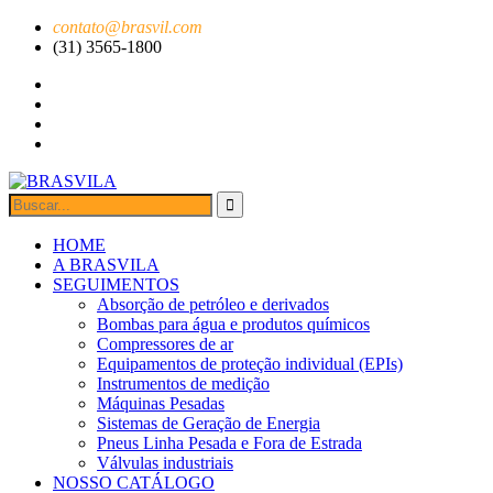
contato@brasvil.com
(31) 3565-1800
HOME
A BRASVILA
SEGUIMENTOS
Absorção de petróleo e derivados
Bombas para água e produtos químicos
Compressores de ar
Equipamentos de proteção individual (EPIs)
Instrumentos de medição
Máquinas Pesadas
Sistemas de Geração de Energia
Pneus Linha Pesada e Fora de Estrada
Válvulas industriais
NOSSO CATÁLOGO