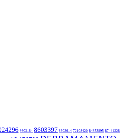
024296
8603397
8603184
8603614
72108420
84353895
87441328