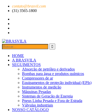
contato@brasvil.com
(31) 3565-1800
HOME
A BRASVILA
SEGUIMENTOS
Absorção de petróleo e derivados
Bombas para água e produtos químicos
Compressores de ar
Equipamentos de proteção individual (EPIs)
Instrumentos de medição
Máquinas Pesadas
Sistemas de Geração de Energia
Pneus Linha Pesada e Fora de Estrada
Válvulas industriais
NOSSO CATÁLOGO