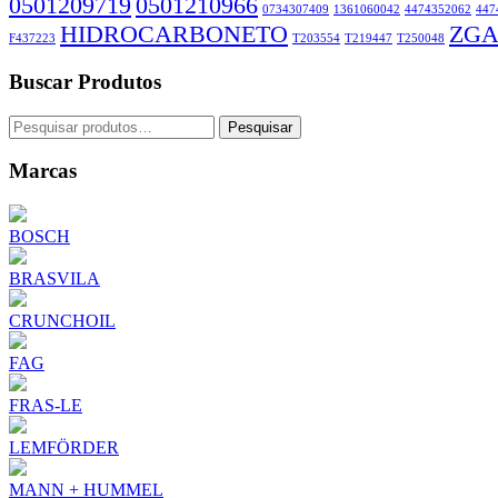
0501209719
0501210966
0734307409
1361060042
4474352062
447
HIDROCARBONETO
ZGA
F437223
T203554
T219447
T250048
Buscar Produtos
Pesquisar
Pesquisar
por:
Marcas
BOSCH
BRASVILA
CRUNCHOIL
FAG
FRAS-LE
LEMFÖRDER
MANN + HUMMEL