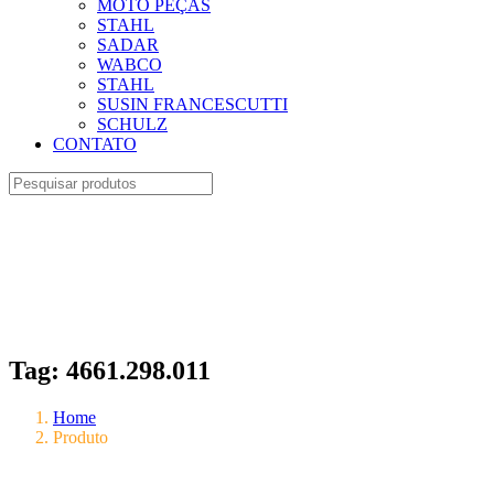
MOTO PEÇAS
STAHL
SADAR
WABCO
STAHL
SUSIN FRANCESCUTTI
SCHULZ
CONTATO
Tag:
4661.298.011
Home
Produto