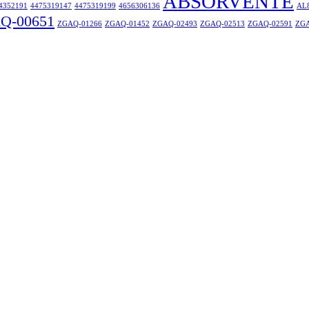
ABSORVENTE
4352191
4475319147
4475319199
4656306136
AL
Q-00651
ZGAQ-01266
ZGAQ-01452
ZGAQ-02493
ZGAQ-02513
ZGAQ-02591
ZGA