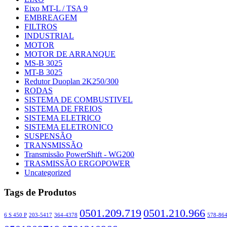
Eixo MT-L / TSA 9
EMBREAGEM
FILTROS
INDUSTRIAL
MOTOR
MOTOR DE ARRANQUE
MS-B 3025
MT-B 3025
Redutor Duoplan 2K250/300
RODAS
SISTEMA DE COMBUSTIVEL
SISTEMA DE FREIOS
SISTEMA ELETRICO
SISTEMA ELETRONICO
SUSPENSÃO
TRANSMISSÃO
Transmissão PowerShift - WG200
TRASMISSÃO ERGOPOWER
Uncategorized
Tags de Produtos
0501.209.719
0501.210.966
6 S 450 P
203-5417
364-4378
578-86