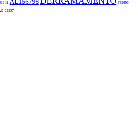
DERRAMAMENTO
AL156798
81842
F436034
Q-03537