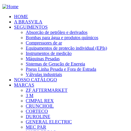
HOME
A BRASVILA
SEGUIMENTOS
Absorção de petróleo e derivados
Bombas para água e produtos químicos
Compressores de ar
Equipamentos de proteção individual (EPIs)
Instrumentos de medição
Máquinas Pesadas
Sistemas de Geração de Energia
Pneus Linha Pesada e Fora de Estrada
Válvulas industriais
NOSSO CATÁLOGO
MARCAS
ZF AFTERMARKET
3 M
CIMPAL REX
CRUNCHOIL
CORTECO
DUROLINE
GENERAL ELECTRIC
MEC PAR