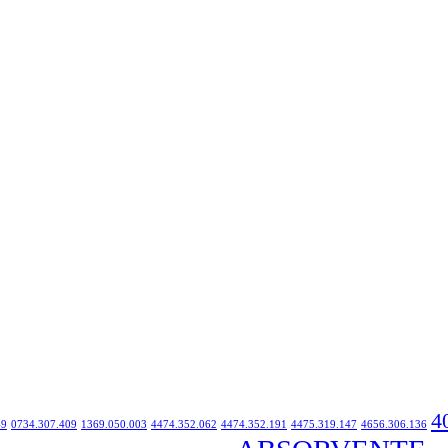
4
49
0734.307.409
1369.050.003
4474.352.062
4474.352.191
4475.319.147
4656.306.136