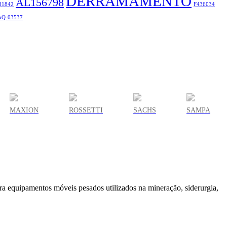
DERRAMAMENTO
AL156798
81842
F436034
Q-03537
MAXION
ROSSETTI
SACHS
SAMPA
a equipamentos móveis pesados utilizados na mineração, siderurgia,