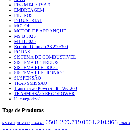
Eixo MT-L / TSA 9
EMBREAGEM
FILTROS
INDUSTRIAL
MOTOR
MOTOR DE ARRANQUE
MS-B 3025
MT-B 3025
Redutor Duoplan 2K250/300
RODAS
SISTEMA DE COMBUSTIVEL
SISTEMA DE FREIOS
SISTEMA ELETRICO
SISTEMA ELETRONICO
SUSPENSÃO
TRANSMISSÃO
Transmissão PowerShift - WG200
TRASMISSÃO ERGOPOWER
Uncategorized
Tags de Produtos
0501.209.719
0501.210.966
6 S 450 P
203-5417
364-4378
578-86