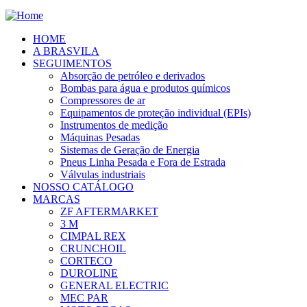
HOME
A BRASVILA
SEGUIMENTOS
Absorção de petróleo e derivados
Bombas para água e produtos químicos
Compressores de ar
Equipamentos de proteção individual (EPIs)
Instrumentos de medição
Máquinas Pesadas
Sistemas de Geração de Energia
Pneus Linha Pesada e Fora de Estrada
Válvulas industriais
NOSSO CATÁLOGO
MARCAS
ZF AFTERMARKET
3 M
CIMPAL REX
CRUNCHOIL
CORTECO
DUROLINE
GENERAL ELECTRIC
MEC PAR