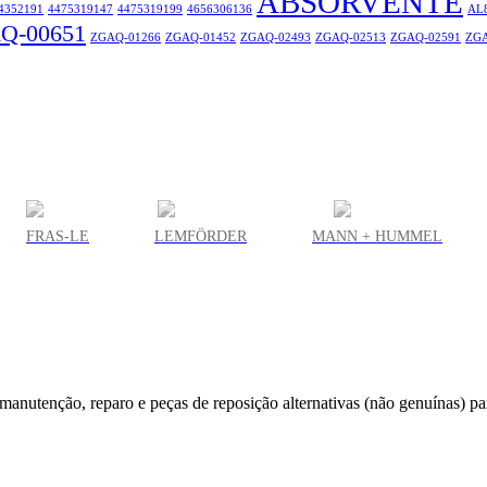
ABSORVENTE
4352191
4475319147
4475319199
4656306136
AL
Q-00651
ZGAQ-01266
ZGAQ-01452
ZGAQ-02493
ZGAQ-02513
ZGAQ-02591
ZGA
FRAS-LE
LEMFÖRDER
MANN + HUMMEL
utenção, reparo e peças de reposição alternativas (não genuínas) par