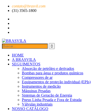
contato@brasvil.com
(31) 3565-1800
HOME
A BRASVILA
SEGUIMENTOS
Absorção de petróleo e derivados
Bombas para água e produtos químicos
Compressores de ar
Equipamentos de proteção individual (EPIs)
Instrumentos de medição
Máquinas Pesadas
Sistemas de Geração de Energia
Pneus Linha Pesada e Fora de Estrada
Válvulas industriais
NOSSO CATÁLOGO