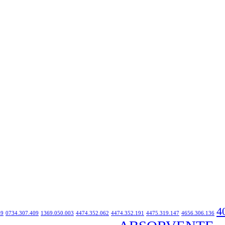
4
49
0734.307.409
1369.050.003
4474.352.062
4474.352.191
4475.319.147
4656.306.136