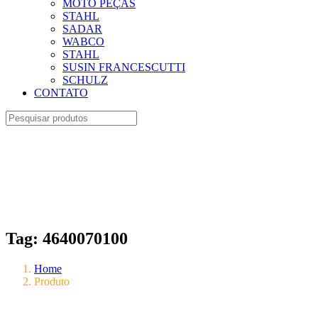
MOTO PEÇAS
STAHL
SADAR
WABCO
STAHL
SUSIN FRANCESCUTTI
SCHULZ
CONTATO
Tag:
4640070100
Home
Produto