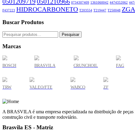
0501209719
0501210966
0734307409
1361060042
4474352062
447
HIDROCARBONETO
ZGA
F437223
T203554
T219447
T250048
Buscar Produtos
Pesquisar
Pesquisar
por:
Marcas
BOSCH
BRASVILA
CRUNCHOIL
FAG
TRW
VALEO/FTE
WABCO
ZF
A BRASVILA é uma empresa especializada na distribuição de peças man
construção civil e transporte rodoviário.
Brasvila ES - Matriz