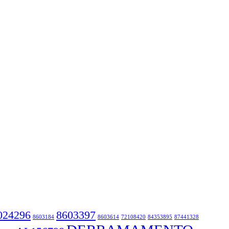
024296
8603397
8603184
8603614
72108420
84353895
87441328