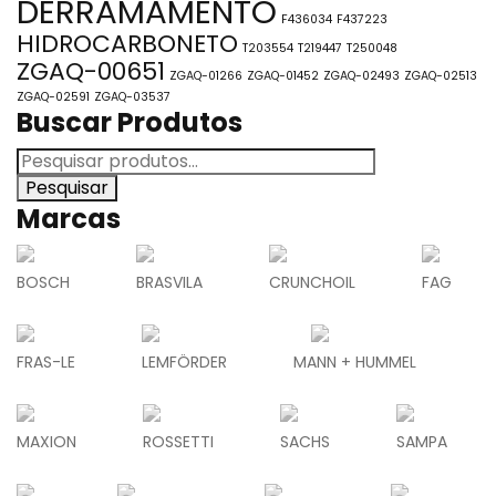
DERRAMAMENTO
F436034
F437223
HIDROCARBONETO
T203554
T219447
T250048
ZGAQ-00651
ZGAQ-01266
ZGAQ-01452
ZGAQ-02493
ZGAQ-02513
ZGAQ-02591
ZGAQ-03537
Buscar Produtos
Pesquisar
Marcas
BOSCH
BRASVILA
CRUNCHOIL
FAG
FRAS-LE
LEMFÖRDER
MANN + HUMMEL
MAXION
ROSSETTI
SACHS
SAMPA