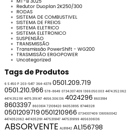
MT-B 3025
Redutor Duoplan 2K250/300
RODAS
SISTEMA DE COMBUSTIVEL
SISTEMA DE FREIOS
SISTEMA ELETRICO
SISTEMA ELETRONICO
SUSPENSÃO
TRANSMISSÃO
Transmissão PowerShift - WG200
TRASMISSÃO ERGOPOWER
Uncategorized
Tags de Produtos
0501.209.719
6 S 450 P
203-5417
364-4378
0501.210.966
578-8649
0734.307.409
1369.050.003
4474.352.062
4024296
4474.352.191
4475.319.147
4656.306.136
8603184
8603397
8603614
72108420
84353895
87441328
0501209719
0501210966
0734307409
1361060042
4474352062
4474352191
4475319147
4475319199
4656306136
ABSORVENTE
AL156798
AL81842