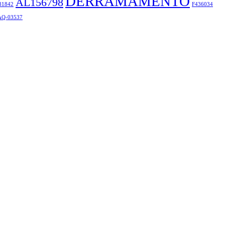
DERRAMAMENTO
AL156798
81842
F436034
Q-03537