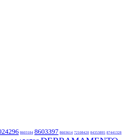
024296
8603397
8603184
8603614
72108420
84353895
87441328