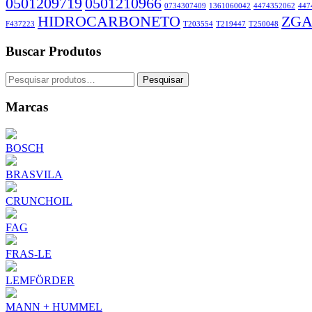
0501209719
0501210966
0734307409
1361060042
4474352062
447
HIDROCARBONETO
ZGA
F437223
T203554
T219447
T250048
Buscar Produtos
Pesquisar
Pesquisar
por:
Marcas
BOSCH
BRASVILA
CRUNCHOIL
FAG
FRAS-LE
LEMFÖRDER
MANN + HUMMEL