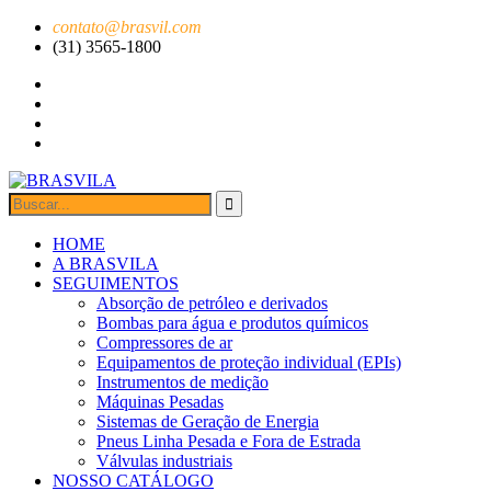
contato@brasvil.com
(31) 3565-1800
HOME
A BRASVILA
SEGUIMENTOS
Absorção de petróleo e derivados
Bombas para água e produtos químicos
Compressores de ar
Equipamentos de proteção individual (EPIs)
Instrumentos de medição
Máquinas Pesadas
Sistemas de Geração de Energia
Pneus Linha Pesada e Fora de Estrada
Válvulas industriais
NOSSO CATÁLOGO