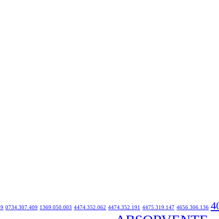
4
49
0734.307.409
1369.050.003
4474.352.062
4474.352.191
4475.319.147
4656.306.136