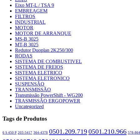
Eixo MT-L / TSA 9
EMBREAGEM
FILTROS
INDUSTRIAL
MOTOR
MOTOR DE ARRANQUE
MS-B 3025
MT-B 3025
Redutor Duoplan 2K250/300
RODAS
SISTEMA DE COMBUSTIVEL
SISTEMA DE FREIOS
SISTEMA ELETRICO
SISTEMA ELETRONICO
SUSPENSÃO
TRANSMISSÃO
Transmissão PowerShift - WG200
TRASMISSÃO ERGOPOWER
Uncategorized
Tags de Produtos
0501.209.719
0501.210.966
6 S 450 P
203-5417
364-4378
578-86