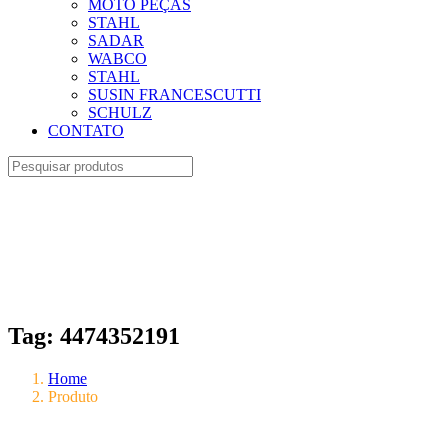
MOTO PEÇAS
STAHL
SADAR
WABCO
STAHL
SUSIN FRANCESCUTTI
SCHULZ
CONTATO
Tag:
4474352191
Home
Produto