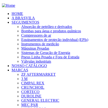
HOME
A BRASVILA
SEGUIMENTOS
Absorção de petróleo e derivados
Bombas para água e produtos químicos
Compressores de ar
Equipamentos de proteção individual (EPIs)
Instrumentos de medição
Máquinas Pesadas
Sistemas de Geração de Energia
Pneus Linha Pesada e Fora de Estrada
Válvulas industriais
NOSSO CATÁLOGO
MARCAS
ZF AFTERMARKET
3 M
CIMPAL REX
CRUNCHOIL
CORTECO
DUROLINE
GENERAL ELECTRIC
MEC PAR