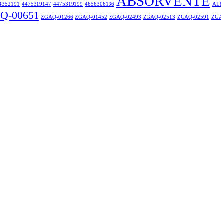
ABSORVENTE
4352191
4475319147
4475319199
4656306136
AL
Q-00651
ZGAQ-01266
ZGAQ-01452
ZGAQ-02493
ZGAQ-02513
ZGAQ-02591
ZGA