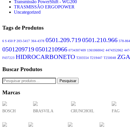
Transmissão PowerShift - WG200
TRASMISSÃO ERGOPOWER
Uncategorized
Tags de Produtos
0501.209.719
0501.210.966
6 S 450 P
203-5417
364-4378
578-86
0501209719
0501210966
0734307409
1361060042
4474352062
447
HIDROCARBONETO
ZGA
F437223
T203554
T219447
T250048
Buscar Produtos
Pesquisar
Marcas
BOSCH
BRASVILA
CRUNCHOIL
FAG