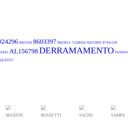
024296
8603397
8603184
8603614
72108420
84353895
87441328
DERRAMAMENTO
AL156798
81842
F436034
Q-03537
MAXION
ROSSETTI
SACHS
SAMPA