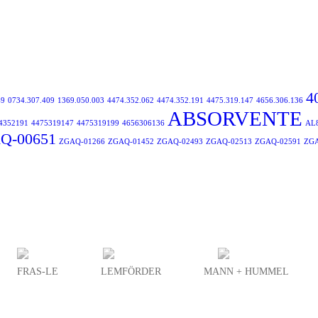
4
49
0734.307.409
1369.050.003
4474.352.062
4474.352.191
4475.319.147
4656.306.136
ABSORVENTE
4352191
4475319147
4475319199
4656306136
AL
Q-00651
ZGAQ-01266
ZGAQ-01452
ZGAQ-02493
ZGAQ-02513
ZGAQ-02591
ZGA
FRAS-LE
LEMFÖRDER
MANN + HUMMEL