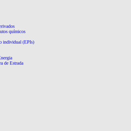
erivados
utos químicos
 individual (EPIs)
Energia
a de Estrada