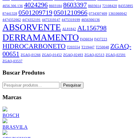
4024296
8603397
4656.306.136
8603184
8603614
72108420
84353895
0501209719
0501210966
87441328
0734307409
1361060042
4474352062
4474352191
4475319147
4475319199
4656306136
ABSORVENTE
AL156798
AL81842
DERRAMAMENTO
F436034
F437223
HIDROCARBONETO
ZGAQ-
T203554
T219447
T250048
00651
ZGAQ-01266
ZGAQ-01452
ZGAQ-02493
ZGAQ-02513
ZGAQ-02591
ZGAQ-03537
Buscar Produtos
Pesquisar
Pesquisar
por:
Marcas
BOSCH
BRASVILA