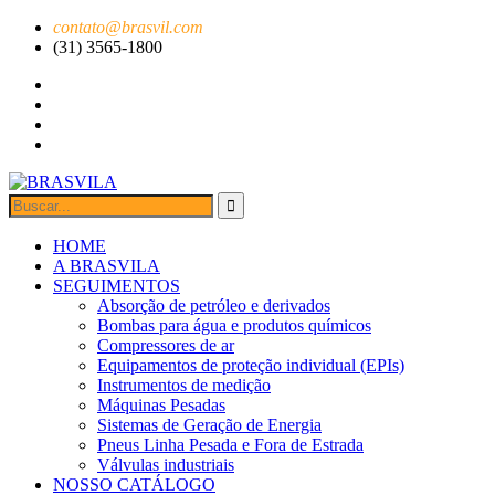
contato@brasvil.com
(31) 3565-1800
HOME
A BRASVILA
SEGUIMENTOS
Absorção de petróleo e derivados
Bombas para água e produtos químicos
Compressores de ar
Equipamentos de proteção individual (EPIs)
Instrumentos de medição
Máquinas Pesadas
Sistemas de Geração de Energia
Pneus Linha Pesada e Fora de Estrada
Válvulas industriais
NOSSO CATÁLOGO