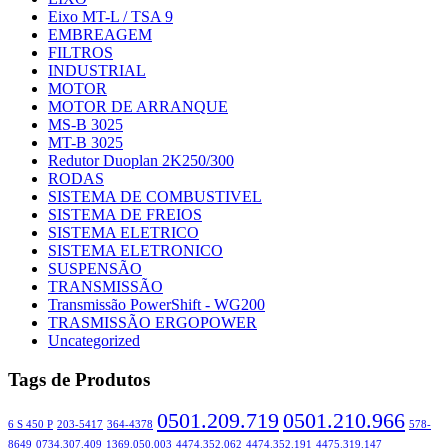
Eixo MT-L / TSA 9
EMBREAGEM
FILTROS
INDUSTRIAL
MOTOR
MOTOR DE ARRANQUE
MS-B 3025
MT-B 3025
Redutor Duoplan 2K250/300
RODAS
SISTEMA DE COMBUSTIVEL
SISTEMA DE FREIOS
SISTEMA ELETRICO
SISTEMA ELETRONICO
SUSPENSÃO
TRANSMISSÃO
Transmissão PowerShift - WG200
TRASMISSÃO ERGOPOWER
Uncategorized
Tags de Produtos
0501.209.719
0501.210.966
6 S 450 P
203-5417
364-4378
578-
8649
0734.307.409
1369.050.003
4474.352.062
4474.352.191
4475.319.147