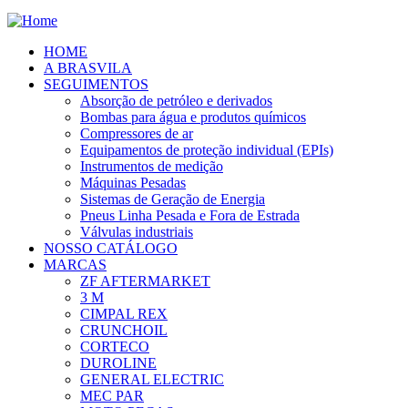
HOME
A BRASVILA
SEGUIMENTOS
Absorção de petróleo e derivados
Bombas para água e produtos químicos
Compressores de ar
Equipamentos de proteção individual (EPIs)
Instrumentos de medição
Máquinas Pesadas
Sistemas de Geração de Energia
Pneus Linha Pesada e Fora de Estrada
Válvulas industriais
NOSSO CATÁLOGO
MARCAS
ZF AFTERMARKET
3 M
CIMPAL REX
CRUNCHOIL
CORTECO
DUROLINE
GENERAL ELECTRIC
MEC PAR