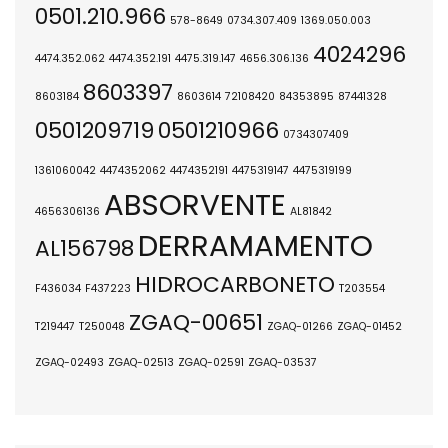
0501.210.966
578-8649
0734.307.409
1369.050.003
4024296
4474.352.062
4474.352.191
4475.319.147
4656.306.136
8603397
8603184
8603614
72108420
84353895
87441328
0501209719
0501210966
0734307409
1361060042
4474352062
4474352191
4475319147
4475319199
ABSORVENTE
4656306136
AL81842
DERRAMAMENTO
AL156798
HIDROCARBONETO
F436034
F437223
T203554
ZGAQ-00651
T219447
T250048
ZGAQ-01266
ZGAQ-01452
ZGAQ-02493
ZGAQ-02513
ZGAQ-02591
ZGAQ-03537