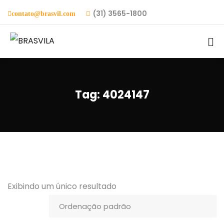
(31) 3565-1800
contato@brasvil.com
Tag:
4024147
Exibindo um único resultado