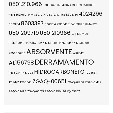
0501.210.966
578-8649
0734.307.409
1369.050.003
4024296
4474.352.062
4474.352.191
4475.319.147
4656.306.136
8603397
8603184
8603614
72108420
84353895
87441328
0501209719
0501210966
0734307409
1361060042
4474352062
4474352191
4475319147
4475319199
ABSORVENTE
4656306136
AL81842
DERRAMAMENTO
AL156798
HIDROCARBONETO
F436034
F437223
T203554
ZGAQ-00651
T219447
T250048
ZGAQ-01266
ZGAQ-01452
ZGAQ-02493
ZGAQ-02513
ZGAQ-02591
ZGAQ-03537