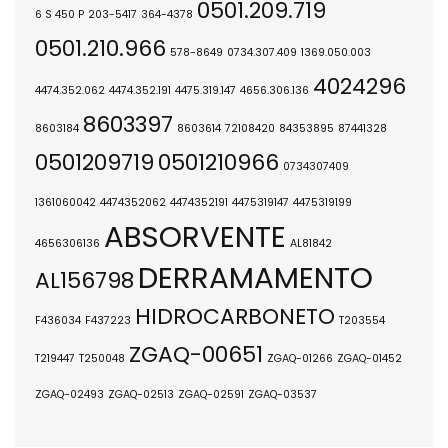
0501.209.719
6 S 450 P
203-5417
364-4378
0501.210.966
578-8649
0734.307.409
1369.050.003
4024296
4474.352.062
4474.352.191
4475.319.147
4656.306.136
8603397
8603184
8603614
72108420
84353895
87441328
0501209719
0501210966
0734307409
1361060042
4474352062
4474352191
4475319147
4475319199
ABSORVENTE
4656306136
AL81842
DERRAMAMENTO
AL156798
HIDROCARBONETO
F436034
F437223
T203554
ZGAQ-00651
T219447
T250048
ZGAQ-01266
ZGAQ-01452
ZGAQ-02493
ZGAQ-02513
ZGAQ-02591
ZGAQ-03537