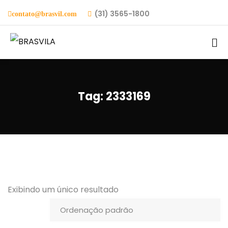
(31) 3565-1800
contato@brasvil.com
Tag:
2333169
Exibindo um único resultado