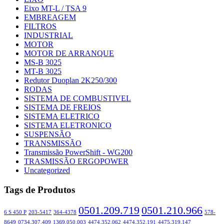
Eixo MT-L / TSA 9
EMBREAGEM
FILTROS
INDUSTRIAL
MOTOR
MOTOR DE ARRANQUE
MS-B 3025
MT-B 3025
Redutor Duoplan 2K250/300
RODAS
SISTEMA DE COMBUSTIVEL
SISTEMA DE FREIOS
SISTEMA ELETRICO
SISTEMA ELETRONICO
SUSPENSÃO
TRANSMISSÃO
Transmissão PowerShift - WG200
TRASMISSÃO ERGOPOWER
Uncategorized
Tags de Produtos
0501.209.719
0501.210.966
6 S 450 P
203-5417
364-4378
578-
8649
0734.307.409
1369.050.003
4474.352.062
4474.352.191
4475.319.147