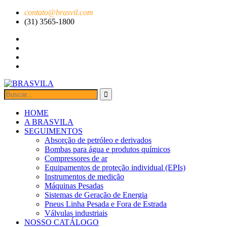
contato@brasvil.com
(31) 3565-1800
HOME
A BRASVILA
SEGUIMENTOS
Absorção de petróleo e derivados
Bombas para água e produtos químicos
Compressores de ar
Equipamentos de proteção individual (EPIs)
Instrumentos de medição
Máquinas Pesadas
Sistemas de Geração de Energia
Pneus Linha Pesada e Fora de Estrada
Válvulas industriais
NOSSO CATÁLOGO