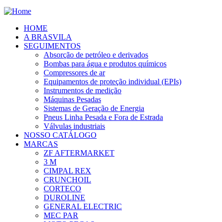
HOME
A BRASVILA
SEGUIMENTOS
Absorção de petróleo e derivados
Bombas para água e produtos químicos
Compressores de ar
Equipamentos de proteção individual (EPIs)
Instrumentos de medição
Máquinas Pesadas
Sistemas de Geração de Energia
Pneus Linha Pesada e Fora de Estrada
Válvulas industriais
NOSSO CATÁLOGO
MARCAS
ZF AFTERMARKET
3 M
CIMPAL REX
CRUNCHOIL
CORTECO
DUROLINE
GENERAL ELECTRIC
MEC PAR