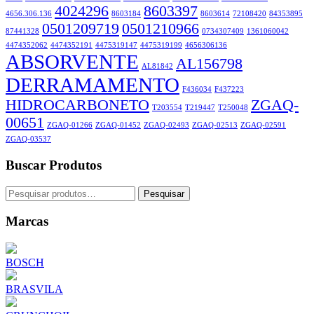
4024296
8603397
4656.306.136
8603184
8603614
72108420
84353895
0501209719
0501210966
87441328
0734307409
1361060042
4474352062
4474352191
4475319147
4475319199
4656306136
ABSORVENTE
AL156798
AL81842
DERRAMAMENTO
F436034
F437223
HIDROCARBONETO
ZGAQ-
T203554
T219447
T250048
00651
ZGAQ-01266
ZGAQ-01452
ZGAQ-02493
ZGAQ-02513
ZGAQ-02591
ZGAQ-03537
Buscar Produtos
Pesquisar
Pesquisar
por:
Marcas
BOSCH
BRASVILA