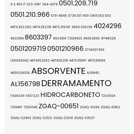
0501.209.719
6 S 450 P
203-5417
364-4378
0501.210.966
578-8649
0734.307.409
1369.050.003
4024296
4474.352.062
4474.352.191
4475.319.147
4656.306.136
8603397
8603184
8603614
72108420
84353895
87441328
0501209719
0501210966
0734307409
1361060042
4474352062
4474352191
4475319147
4475319199
ABSORVENTE
4656306136
AL81842
DERRAMAMENTO
AL156798
HIDROCARBONETO
F436034
F437223
T203554
ZGAQ-00651
T219447
T250048
ZGAQ-01266
ZGAQ-01452
ZGAQ-02493
ZGAQ-02513
ZGAQ-02591
ZGAQ-03537