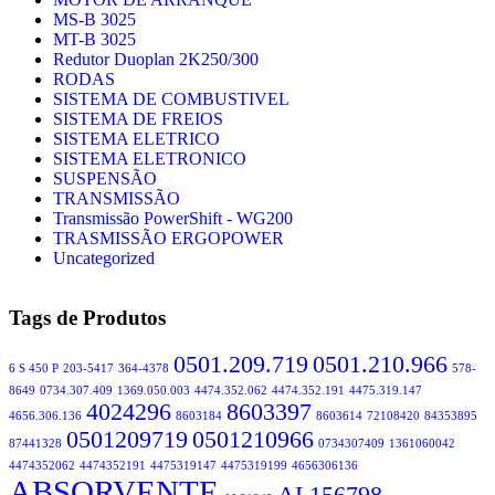
MS-B 3025
MT-B 3025
Redutor Duoplan 2K250/300
RODAS
SISTEMA DE COMBUSTIVEL
SISTEMA DE FREIOS
SISTEMA ELETRICO
SISTEMA ELETRONICO
SUSPENSÃO
TRANSMISSÃO
Transmissão PowerShift - WG200
TRASMISSÃO ERGOPOWER
Uncategorized
Tags de Produtos
0501.209.719
0501.210.966
6 S 450 P
203-5417
364-4378
578-
8649
0734.307.409
1369.050.003
4474.352.062
4474.352.191
4475.319.147
4024296
8603397
4656.306.136
8603184
8603614
72108420
84353895
0501209719
0501210966
87441328
0734307409
1361060042
4474352062
4474352191
4475319147
4475319199
4656306136
ABSORVENTE
AL156798