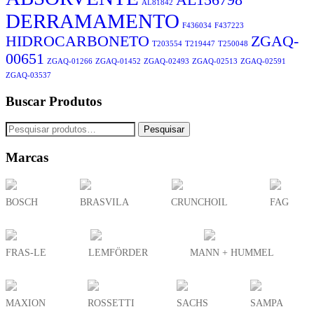
AL81842
DERRAMAMENTO
F436034
F437223
HIDROCARBONETO
ZGAQ-
T203554
T219447
T250048
00651
ZGAQ-01266
ZGAQ-01452
ZGAQ-02493
ZGAQ-02513
ZGAQ-02591
ZGAQ-03537
Buscar Produtos
Pesquisar
Marcas
BOSCH
BRASVILA
CRUNCHOIL
FAG
FRAS-LE
LEMFÖRDER
MANN + HUMMEL
MAXION
ROSSETTI
SACHS
SAMPA