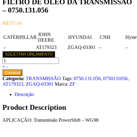
FILTRO DE OLEO DA TRANSMISSÃO
– 0750.131.056
R$
357.04
JOHN
CATERPILLAR
HYUNDAI
CNH
Hyste
DEERE
–
AT179323
ZGAQ-03301
–
–
SOLICITAR ORÇAMENTO
+
-
Comprar
Categoria:
TRANSMISSÃO
Tags:
0750.131.056
,
0750131056
,
AT179323
,
ZGAQ-03301
Marca:
ZF
Descrição
Product Description
APLICAÇÃO: Transmissão PowerShift – WG98