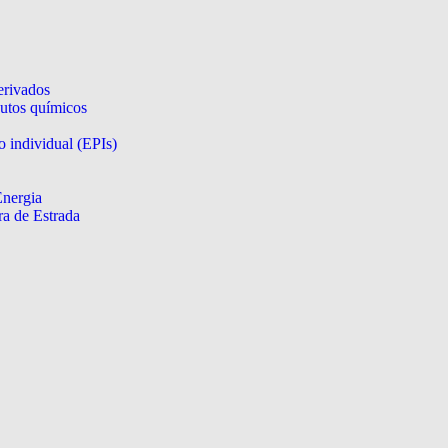
erivados
utos químicos
 individual (EPIs)
Energia
a de Estrada