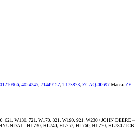
01210966
,
4024245
,
71449157
,
T173873
,
ZGAQ-00697
Marca:
ZF
0, 621, W130, 721, W170, 821, W190, 921, W230 / JOHN DEERE 
YUNDAI – HL730, HL740, HL757, HL760, HL770, HL780 / JCB – 4