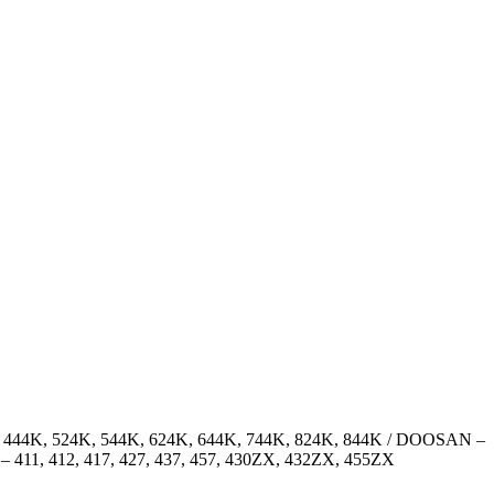
– 444K, 524K, 544K, 624K, 644K, 744K, 824K, 844K / DOOSAN –
11, 412, 417, 427, 437, 457, 430ZX, 432ZX, 455ZX