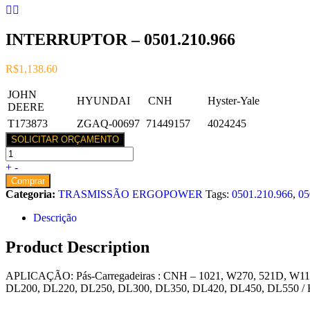
INTERRUPTOR – 0501.210.966
R$
1,138.60
JOHN
HYUNDAI
CNH
Hyster-Yale
DEERE
T173873
ZGAQ-00697
71449157
4024245
SOLICITAR ORÇAMENTO
+
-
Comprar
Categoria:
TRASMISSÃO ERGOPOWER
Tags:
0501.210.966
,
05
Descrição
Product Description
APLICAÇÃO: Pás-Carregadeiras : CNH – 1021, W270, 521D, W11
DL200, DL220, DL250, DL300, DL350, DL420, DL450, DL550 / H