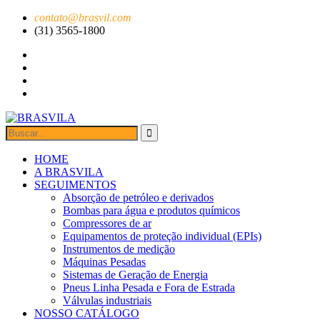
contato@brasvil.com
(31) 3565-1800
HOME
A BRASVILA
SEGUIMENTOS
Absorção de petróleo e derivados
Bombas para água e produtos químicos
Compressores de ar
Equipamentos de proteção individual (EPIs)
Instrumentos de medição
Máquinas Pesadas
Sistemas de Geração de Energia
Pneus Linha Pesada e Fora de Estrada
Válvulas industriais
NOSSO CATÁLOGO