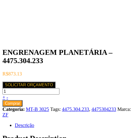
ENGRENAGEM PLANETÁRIA –
4475.304.233
R$
873.13
SOLICITAR ORÇAMENTO
+
-
Comprar
Categoria:
MT-B 3025
Tags:
4475.304.233
,
4475304233
Marca:
ZF
Descrição