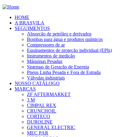
HOME
A BRASVILA
SEGUIMENTOS
Absorção de petróleo e derivados
Bombas para água e produtos químicos
Compressores de ar
Equipamentos de proteção individual (EPIs)
Instrumentos de medição
Máquinas Pesadas
Sistemas de Geração de Energia
Pneus Linha Pesada e Fora de Estrada
Válvulas industriais
NOSSO CATÁLOGO
MARCAS
ZF AFTERMARKET
3 M
CIMPAL REX
CRUNCHOIL
CORTECO
DUROLINE
GENERAL ELECTRIC
MEC PAR