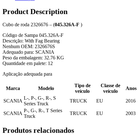
Product Description
Cubo de roda 2326676 – (
045.326A-F
)
Código de Sampa
045.326A-F
Descrição:
With Fag Bearing
Nenhum OEM:
2326676S
Adequado para:
SCANIA
Peso da embalagem:
32.76 KG
Quantidade em palete:
12
Aplicação adequada para
Tipo de
Classe de
Marca
Modelo
Anos
veículo
veículo
L-, P-, G-, R-, S
SCANIA
TRUCK
EU
2016
Series Truck
P-, G-, R-, T Series
SCANIA
TRUCK
EU
2003
Truck
Produtos relacionados