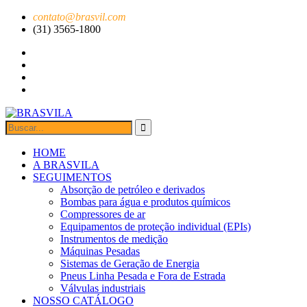
contato@brasvil.com
(31) 3565-1800
HOME
A BRASVILA
SEGUIMENTOS
Absorção de petróleo e derivados
Bombas para água e produtos químicos
Compressores de ar
Equipamentos de proteção individual (EPIs)
Instrumentos de medição
Máquinas Pesadas
Sistemas de Geração de Energia
Pneus Linha Pesada e Fora de Estrada
Válvulas industriais
NOSSO CATÁLOGO