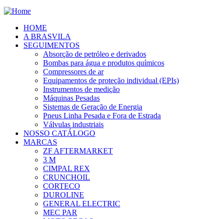
HOME
A BRASVILA
SEGUIMENTOS
Absorção de petróleo e derivados
Bombas para água e produtos químicos
Compressores de ar
Equipamentos de proteção individual (EPIs)
Instrumentos de medição
Máquinas Pesadas
Sistemas de Geração de Energia
Pneus Linha Pesada e Fora de Estrada
Válvulas industriais
NOSSO CATÁLOGO
MARCAS
ZF AFTERMARKET
3 M
CIMPAL REX
CRUNCHOIL
CORTECO
DUROLINE
GENERAL ELECTRIC
MEC PAR