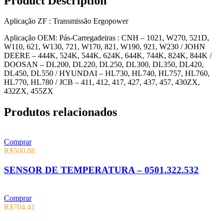
Product Description
Aplicação ZF : Transmissão Ergopower
Aplicação OEM: Pás-Carregadeiras : CNH – 1021, W270, 521D,
W110, 621, W130, 721, W170, 821, W190, 921, W230 / JOHN
DEERE – 444K, 524K, 544K, 624K, 644K, 744K, 824K, 844K /
DOOSAN – DL200, DL220, DL250, DL300, DL350, DL420,
DL450, DL550 / HYUNDAI – HL730, HL740, HL757, HL760,
HL770, HL780 / JCB – 411, 412, 417, 427, 437, 457, 430ZX,
432ZX, 455ZX
Produtos relacionados
Comprar
R$
500.88
SENSOR DE TEMPERATURA – 0501.322.532
Comprar
R$
704.41