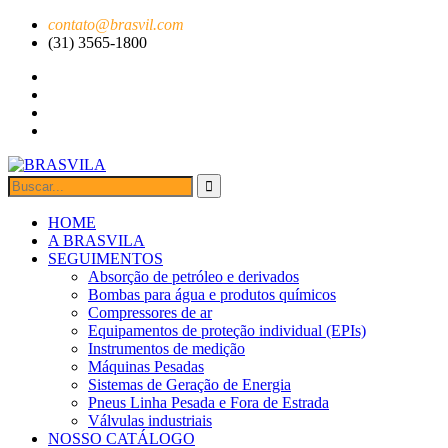
contato@brasvil.com
(31) 3565-1800
HOME
A BRASVILA
SEGUIMENTOS
Absorção de petróleo e derivados
Bombas para água e produtos químicos
Compressores de ar
Equipamentos de proteção individual (EPIs)
Instrumentos de medição
Máquinas Pesadas
Sistemas de Geração de Energia
Pneus Linha Pesada e Fora de Estrada
Válvulas industriais
NOSSO CATÁLOGO