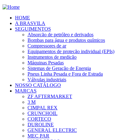
HOME
A BRASVILA
SEGUIMENTOS
Absorção de petróleo e derivados
Bombas para água e produtos químicos
Compressores de ar
Equipamentos de proteção individual (EPIs)
Instrumentos de medição
Máquinas Pesadas
Sistemas de Geração de Energia
Pneus Linha Pesada e Fora de Estrada
Válvulas industriais
NOSSO CATÁLOGO
MARCAS
ZF AFTERMARKET
3 M
CIMPAL REX
CRUNCHOIL
CORTECO
DUROLINE
GENERAL ELECTRIC
MEC PAR