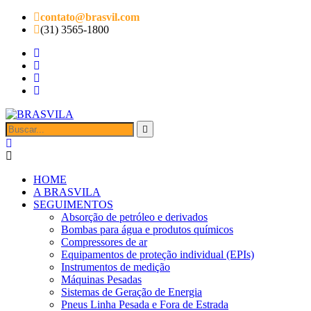
contato@brasvil.com
(31) 3565-1800
HOME
A BRASVILA
SEGUIMENTOS
Absorção de petróleo e derivados
Bombas para água e produtos químicos
Compressores de ar
Equipamentos de proteção individual (EPIs)
Instrumentos de medição
Máquinas Pesadas
Sistemas de Geração de Energia
Pneus Linha Pesada e Fora de Estrada