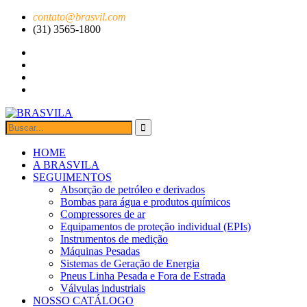
contato@brasvil.com
(31) 3565-1800
HOME
A BRASVILA
SEGUIMENTOS
Absorção de petróleo e derivados
Bombas para água e produtos químicos
Compressores de ar
Equipamentos de proteção individual (EPIs)
Instrumentos de medição
Máquinas Pesadas
Sistemas de Geração de Energia
Pneus Linha Pesada e Fora de Estrada
Válvulas industriais
NOSSO CATÁLOGO