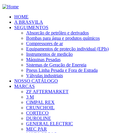
HOME
A BRASVILA
SEGUIMENTOS
Absorção de petróleo e derivados
Bombas para água e produtos químicos
Compressores de ar
Equipamentos de proteção individual (EPIs)
Instrumentos de medição
Máquinas Pesadas
Sistemas de Geração de Energia
Pneus Linha Pesada e Fora de Estrada
Válvulas industriais
NOSSO CATÁLOGO
MARCAS
ZF AFTERMARKET
3 M
CIMPAL REX
CRUNCHOIL
CORTECO
DUROLINE
GENERAL ELECTRIC
MEC PAR